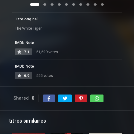
Titre original
The White Tiger
IMDb Note
7.1
51,629 votes
IMDb Note
6.9
555 votes
Shared
0
titres similaires