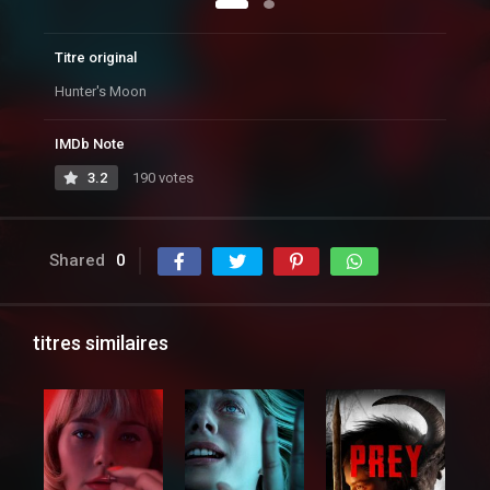
Titre original
Hunter's Moon
IMDb Note
3.2
190 votes
Shared
0
titres similaires