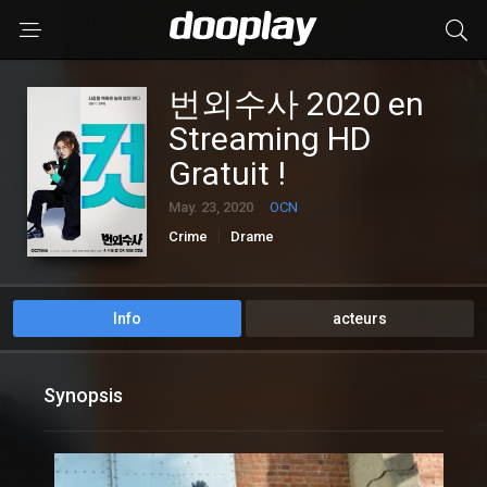
번외수사 2020 en
Streaming HD
Gratuit !
May. 23, 2020
OCN
Crime
Drame
Info
acteurs
Synopsis