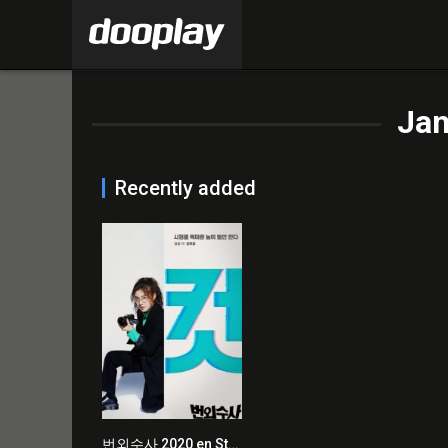
Jan
Recently added
번외수사 2020 en Streaming HD Gratuit !
0