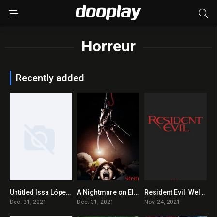
Horreur
Recently added
Untitled Issa López Werewolf Project 2021 en Streaming HD Gratuit !
A Nightmare on Elm Street 2021 en Streaming HD Gratuit !
Resident Evil: Welcome to Raccoon City 2021 en Streaming HD Gratuit !
0
0
0
Dec. 31, 2021
Dec. 31, 2021
Nov. 24, 2021