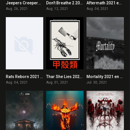
Jeepers Creepers: Reborn 2021 en Streaming HD Gratuit !
Don’t Breathe 2 2021 en Streaming HD Gratuit !
Aftermath 2021 en Streaming HD Gratuit !
0
0
0
Aug. 26, 2021
Aug. 12, 2021
Aug. 04, 2021
Rats Reborn 2021 en Streaming HD Gratuit !
Thar She Lies 2021 en Streaming HD Gratuit !
Mortality 2021 en Streaming HD Gratuit !
0
0
0
Aug. 04, 2021
Aug. 01, 2021
Jul. 30, 2021