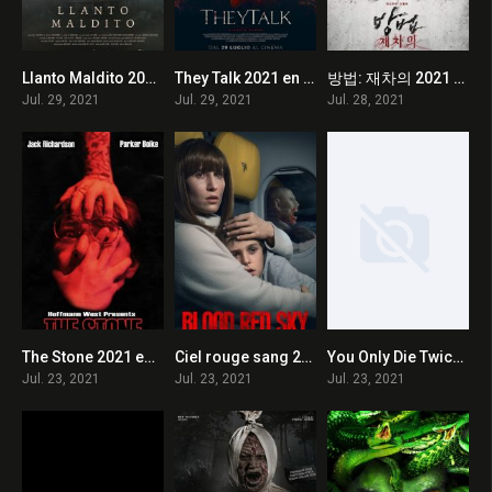
Llanto Maldito 2021 en Streaming HD Gratuit !
They Talk 2021 en Streaming HD Gratuit !
방법: 재차의 2021 en Streaming HD Gratuit !
0
0
0
Jul. 29, 2021
Jul. 29, 2021
Jul. 28, 2021
The Stone 2021 en Streaming HD Gratuit !
Ciel rouge sang 2021 en Streaming HD Gratuit !
You Only Die Twice 2021 en Streaming HD Gratuit !
0
6.1
0
Jul. 23, 2021
Jul. 23, 2021
Jul. 23, 2021