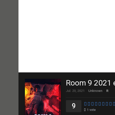
Room 9 2021 e
Jul. 20, 2021
Unknown
R
9
1
vote