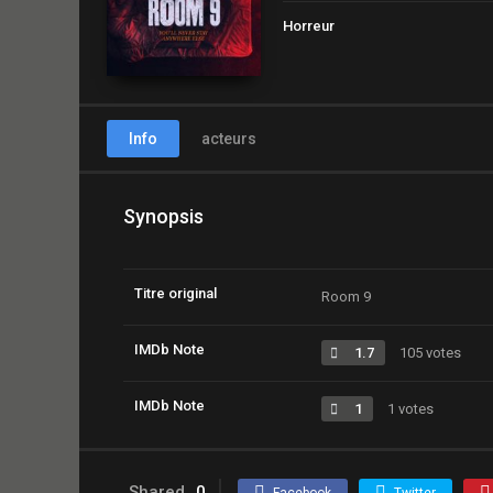
Horreur
Info
acteurs
Synopsis
Titre original
Room 9
IMDb Note
1.7
105 votes
IMDb Note
1
1 votes
Shared
0