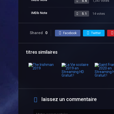
5.4
1,347 votes
IMDb Note
5.1
14 votes
Shared
0
Facebook
Twitter
titres similaires
laissez un commentaire