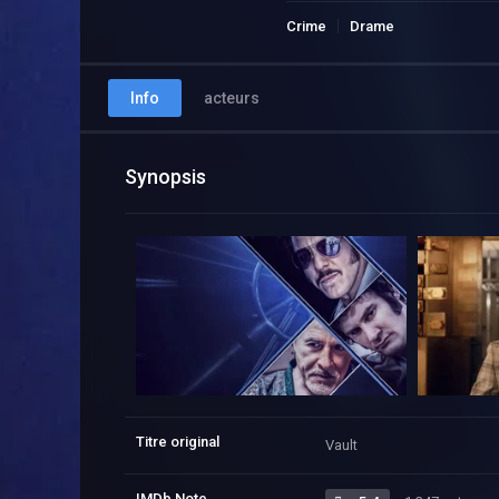
Crime
Drame
Info
acteurs
Synopsis
Titre original
Vault
IMDb Note