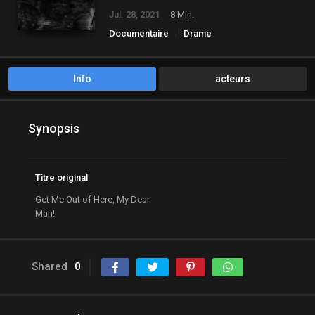
Jul. 28, 2021
8 Min.
Documentaire
Drame
Info
acteurs
Synopsis
Titre original
Get Me Out of Here, My Dear
Man!
Shared
0