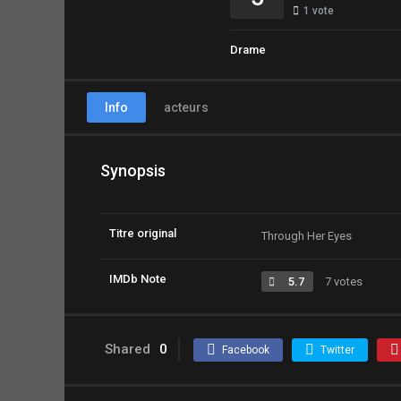
1
vote
Drame
Info
acteurs
Synopsis
Titre original
Through Her Eyes
IMDb Note
5.7
7 votes
Shared
0
Facebook
Twitter