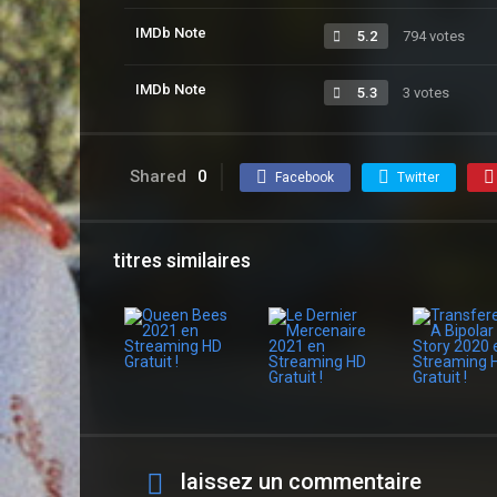
IMDb Note
5.2
794 votes
IMDb Note
5.3
3 votes
Shared
0
Facebook
Twitter
titres similaires
laissez un commentaire