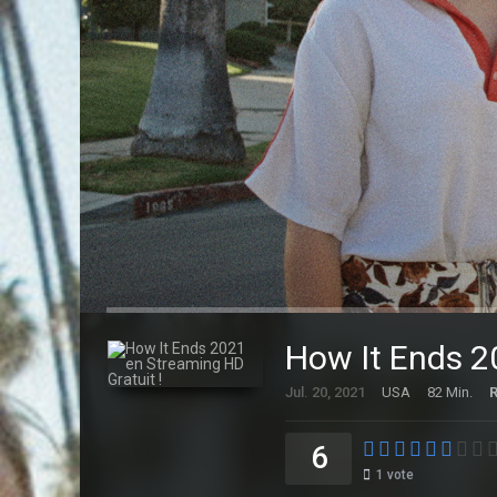
How It Ends 2
Jul. 20, 2021
USA
82 Min.
6
1
vote