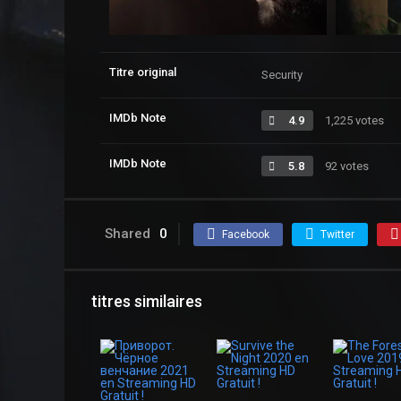
Titre original
Security
IMDb Note
4.9
1,225 votes
IMDb Note
5.8
92 votes
Shared
0
Facebook
Twitter
titres similaires