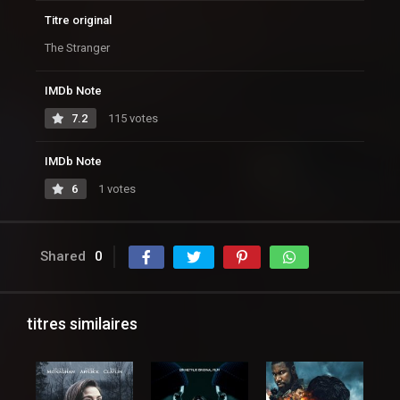
Titre original
The Stranger
IMDb Note
7.2
115 votes
IMDb Note
6
1 votes
Shared
0
titres similaires