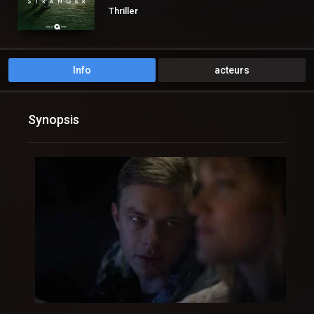
Thriller
Info
acteurs
Synopsis