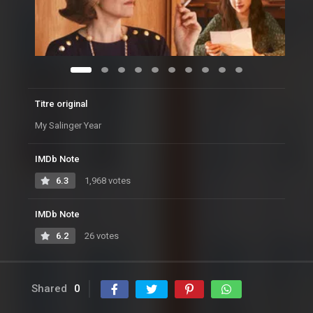
Titre original
My Salinger Year
IMDb Note
6.3
1,968 votes
IMDb Note
6.2
26 votes
Shared
0