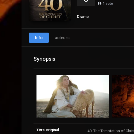
1
vote
Drame
Info
acteurs
Synopsis
Titre original
40: The Temptation of Chris