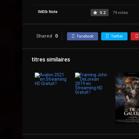
IMDb Note
5.2
79 votes
Shared
0
Facebook
Twitter
titres similaires