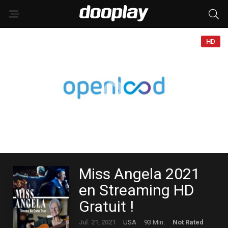
HD
Miss Angela 2021
en Streaming HD
Gratuit !
Jul. 21, 2021
USA
93 Min.
Not Rated