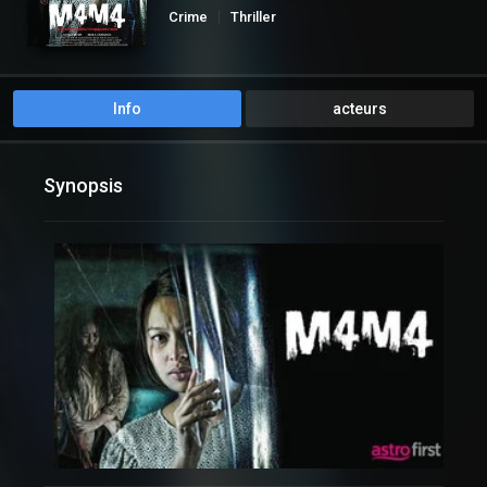
Crime
Thriller
Info
acteurs
Synopsis