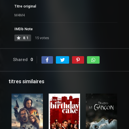
Titre original
M4M4
IMDb Note
8.1
15 votes
Shared
0
titres similaires