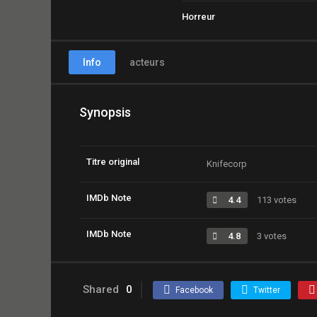
Horreur
Info
acteurs
Synopsis
Titre original
Knifecorp
IMDb Note
4.4
113 votes
IMDb Note
4.8
3 votes
Shared
0
Facebook
Twitter