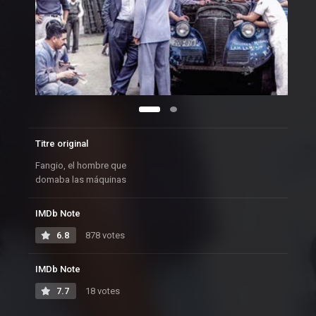
Titre original
Fangio, el hombre que
domaba las máquinas
IMDb Note
6.8
878 votes
IMDb Note
7.7
18 votes