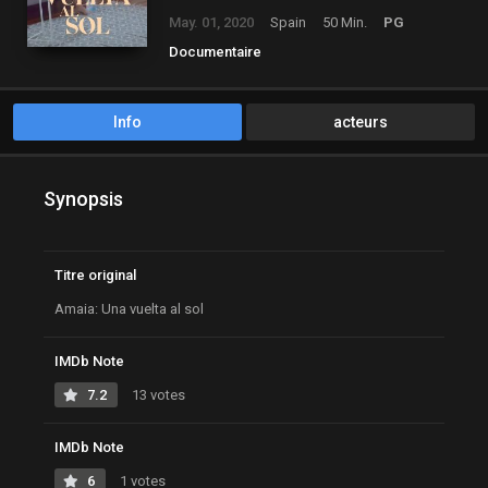
May. 01, 2020
Spain
50 Min.
PG
Documentaire
Info
acteurs
Synopsis
Titre original
Amaia: Una vuelta al sol
IMDb Note
7.2
13 votes
IMDb Note
6
1 votes