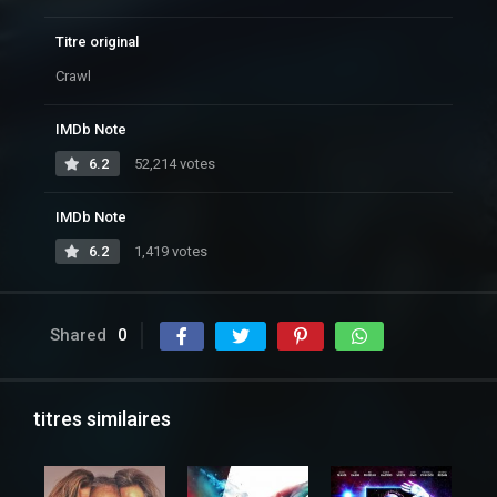
Titre original
Crawl
IMDb Note
6.2
52,214 votes
IMDb Note
6.2
1,419 votes
Shared
0
titres similaires