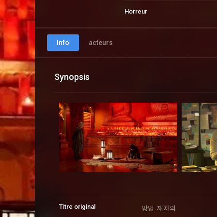
Horreur
Info
acteurs
Synopsis
Titre original
방법: 재차의