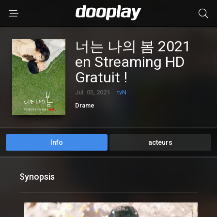
너는 나의 봄 2021
en Streaming HD
Gratuit !
Jul. 05, 2021
tvN
Drame
Info
acteurs
Synopsis