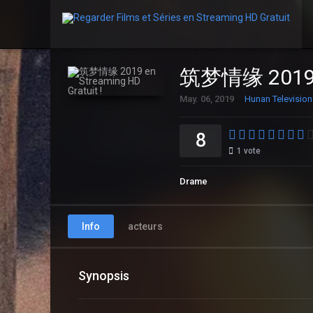
筑梦情缘 2019 en
May. 06, 2019
Hunan Television
8
1
vote
Drame
Info
acteurs
Synopsis