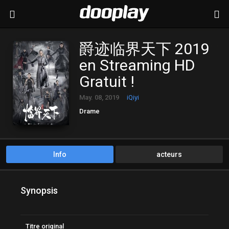
爵迹临界天下 2019
en Streaming HD
Gratuit !
May. 08, 2019
iQiyi
Drame
Info
acteurs
Synopsis
Titre original