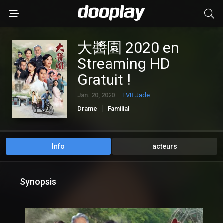
大醬園 2020 en
Streaming HD
Gratuit !
Jan. 20, 2020
TVB Jade
Drame
Familial
Info
acteurs
Synopsis