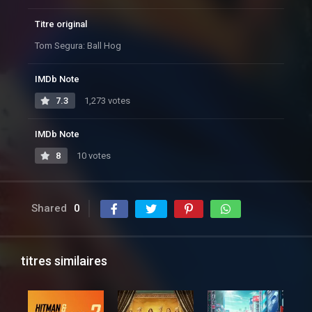
Titre original
Tom Segura: Ball Hog
IMDb Note
7.3
1,273 votes
IMDb Note
8
10 votes
Shared
0
titres similaires