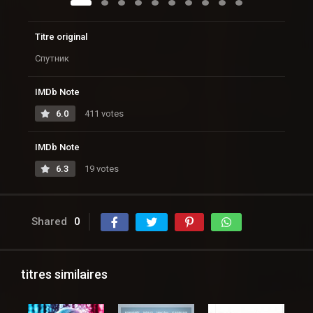
Titre original
Спутник
IMDb Note
6.0
411 votes
IMDb Note
6.3
19 votes
Shared
0
titres similaires