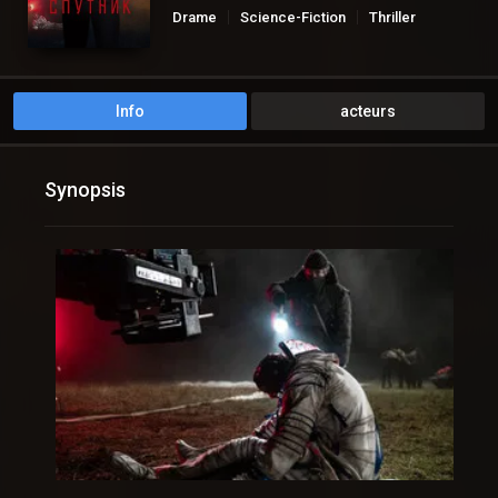
Drame
Science-Fiction
Thriller
Info
acteurs
Synopsis