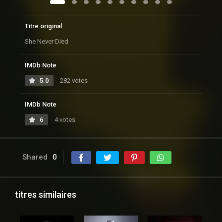
Titre original
She Never Died
IMDb Note
5.0
282 votes
IMDb Note
6
4 votes
Shared
0
titres similaires