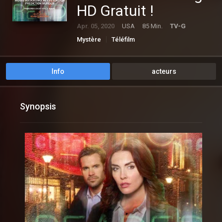
HD Gratuit !
Apr. 05, 2020
USA
85 Min.
TV-G
Mystère
Téléfilm
Info
acteurs
Synopsis