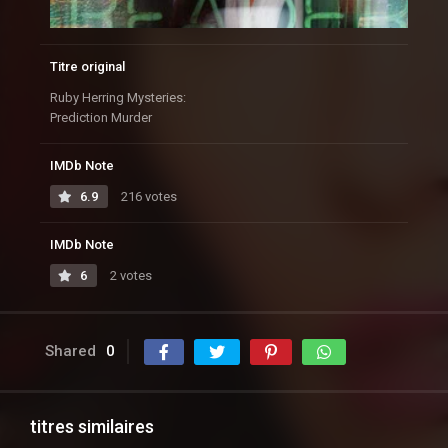
Titre original
Ruby Herring Mysteries:
Prediction Murder
IMDb Note
6.9
216 votes
IMDb Note
6
2 votes
Shared
0
titres similaires