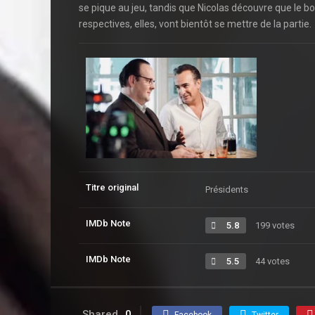
se pique au jeu, tandis que Nicolas découvre que le bo
respectives, elles, vont bientôt se mettre de la partie.
Titre original
Présidents
IMDb Note
5.8
199 votes
IMDb Note
5.5
44 votes
Shared
0
Facebook
Twitter