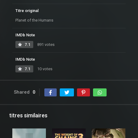
Titre original
Planet of the Humans
IMDb Note
7.1
891 votes
IMDb Note
7.1
10 votes
Shared
0
titres similaires