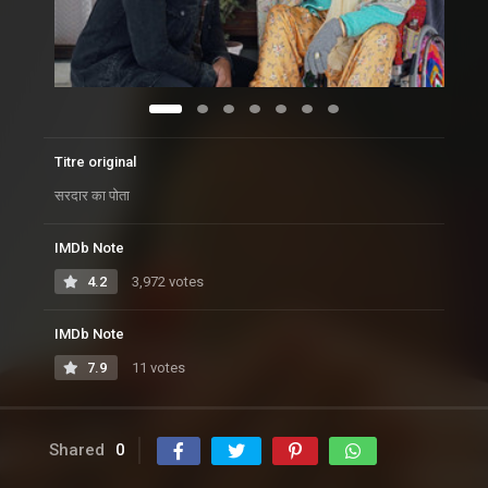
Titre original
सरदार का पोता
IMDb Note
4.2
3,972 votes
IMDb Note
7.9
11 votes
Shared
0