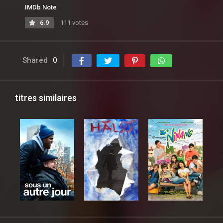
IMDb Note
6.9
111 votes
Shared
0
titres similaires