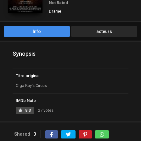
Not Rated
Drame
Info
acteurs
Synopsis
Titre original
Olga Kay's Circus
IMDb Note
8.3
27 votes
Shared
0