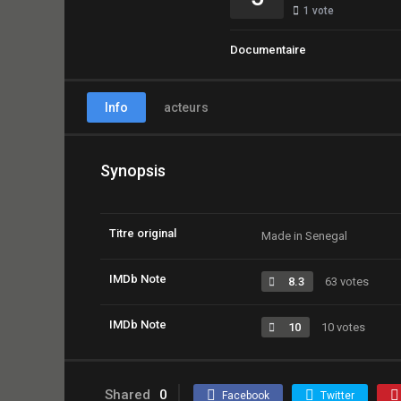
1
vote
Documentaire
Info
acteurs
Synopsis
Titre original
Made in Senegal
IMDb Note
8.3
63 votes
IMDb Note
10
10 votes
Shared
0
Facebook
Twitter