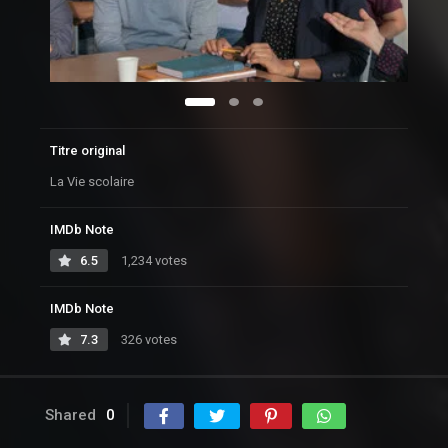
Titre original
La Vie scolaire
IMDb Note
6.5
1,234 votes
IMDb Note
7.3
326 votes
Shared
0