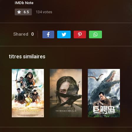
IMDb Note
6.5
134 votes
Shared
0
titres similaires