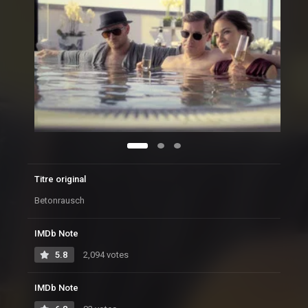
Titre original
Betonrausch
IMDb Note
5.8
2,094 votes
IMDb Note