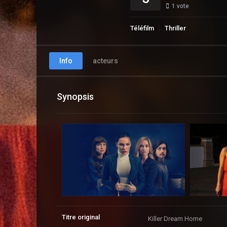
1
vote
Téléfilm
Thriller
Info
acteurs
Synopsis
Titre original
Killer Dream Home