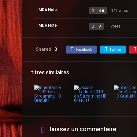
IMDb Note
4.6
147 votes
IMDb Note
8
1 votes
Shared
0
Facebook
Twitter
titres similaires
laissez un commentaire