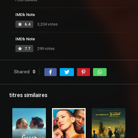
IMDb Note
6.4
3,204 votes
IMDb Note
7.7
299 votes
Shared
0
titres similaires