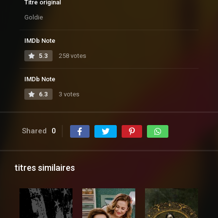
Titre original
Goldie
IMDb Note
5.3
258 votes
IMDb Note
6.3
3 votes
Shared
0
titres similaires