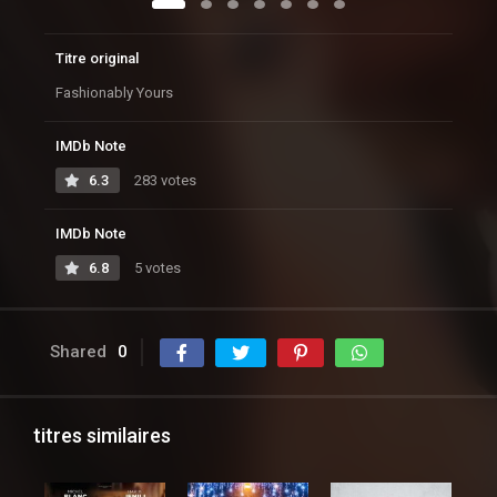
Titre original
Fashionably Yours
IMDb Note
6.3
283 votes
IMDb Note
6.8
5 votes
Shared
0
titres similaires