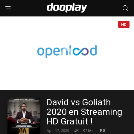
HD
David vs Goliath
2020 en Streaming
HD Gratuit !
Apr. 17, 2020
UK
94 Min.
PG