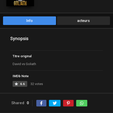
Info
acteurs
Synopsis
Titre original
David vs Goliath
IMDb Note
6.6
32 votes
Shared
0