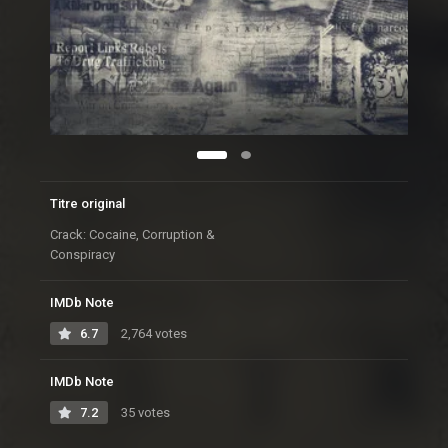
Titre original
Crack: Cocaine, Corruption &
Conspiracy
IMDb Note
6.7
2,764 votes
IMDb Note
7.2
35 votes