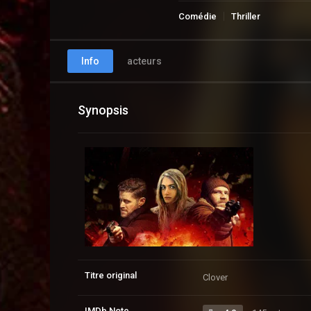
Comédie
Thriller
Info
acteurs
Synopsis
Titre original
Clover
IMDb Note