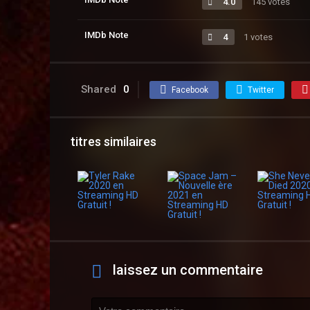
4.0
145 votes
IMDb Note
4
1 votes
Shared
0
Facebook
Twitter
titres similaires
laissez un commentaire