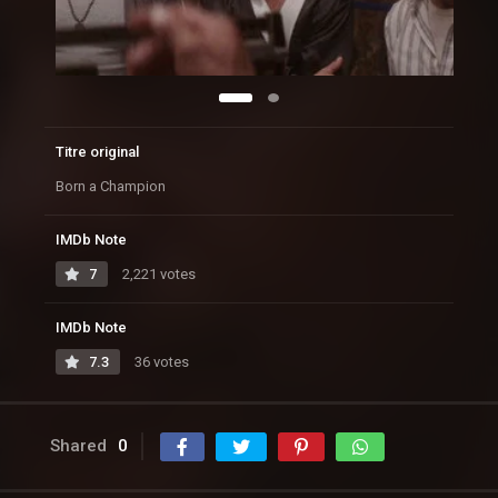
Titre original
Born a Champion
IMDb Note
7
2,221 votes
IMDb Note
7.3
36 votes
Shared
0