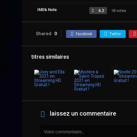
IMDb Note
6.2
18 votes
Shared
0
Facebook
Twitter
titres similaires
laissez un commentaire