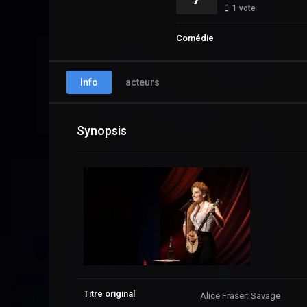
1
vote
Comédie
Info
acteurs
Synopsis
Titre original
Alice Fraser: Savage