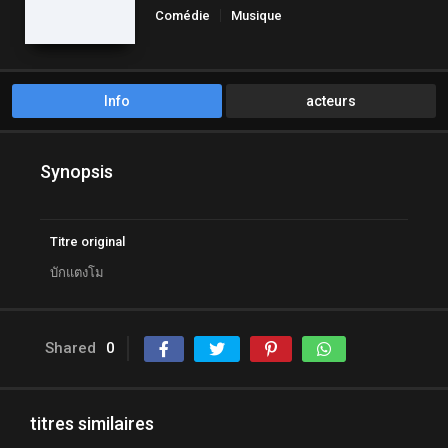
Comédie
Musique
Info
acteurs
Synopsis
Titre original
บักแตงโม
Shared
0
titres similaires