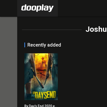
Joshua
Recently added
By Day’s End 2020 en Streaming HD Gratuit !
3.0