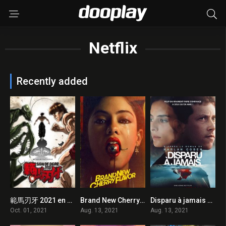
Netflix
Recently added
範馬刃牙 2021 en Streaming HD Gratuit !
Brand New Cherry Flavor 2021 en Streaming HD Gratuit !
Disparu à jamais 2021 en Streaming HD Gratuit !
0
0
0
Oct. 01, 2021
Aug. 13, 2021
Aug. 13, 2021