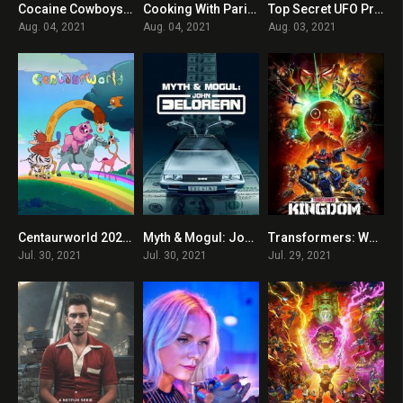
Cocaine Cowboys: The Kings of Miami 2021 en Streaming HD Gratuit !
Cooking With Paris 2021 en Streaming HD Gratuit !
Top Secret UFO Projects: Declassified 2021 en Streaming HD Gratuit !
0
0
0
Aug. 04, 2021
Aug. 04, 2021
Aug. 03, 2021
Centaurworld 2021 en Streaming HD Gratuit !
Myth & Mogul: John DeLorean 2021 en Streaming HD Gratuit !
Transformers: War for Cybertron: Kingdom 2021 en Streaming HD Gratuit !
0
0
0
Jul. 30, 2021
Jul. 30, 2021
Jul. 29, 2021