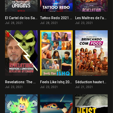
El Cartel de los Sapos – El Origen 2021 en Streaming HD Gratuit !
Tattoo Redo 2021 en Streaming HD Gratuit !
Les Maîtres de l’univers : Révélation 2021 en Streaming HD Gratuit !
0
0
7.2
Jul. 28, 2021
Jul. 28, 2021
Jul. 23, 2021
Revelations: The Masters of the Universe: Revelation Aftershow 2021 en Streaming HD Gratuit !
Feels Like Ishq 2021 en Streaming HD Gratuit !
Séduction haute tension : Brésil 2021 en Streaming HD Gratuit !
0
6
5
Jul. 23, 2021
Jul. 23, 2021
Jul. 21, 2021