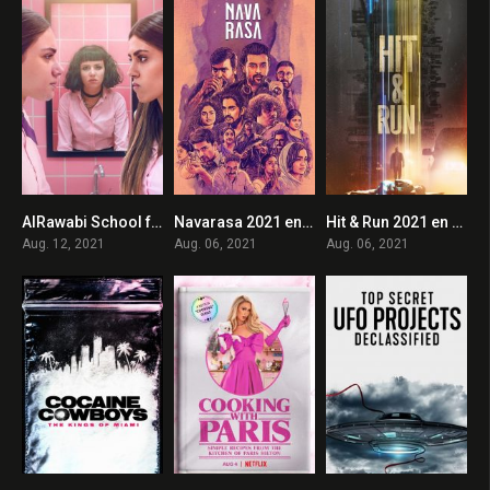
AlRawabi School for Girls 2021 en Streaming HD Gratuit !
Navarasa 2021 en Streaming HD Gratuit !
Hit & Run 2021 en Streaming HD Gratuit !
0
0
0
Aug. 12, 2021
Aug. 06, 2021
Aug. 06, 2021