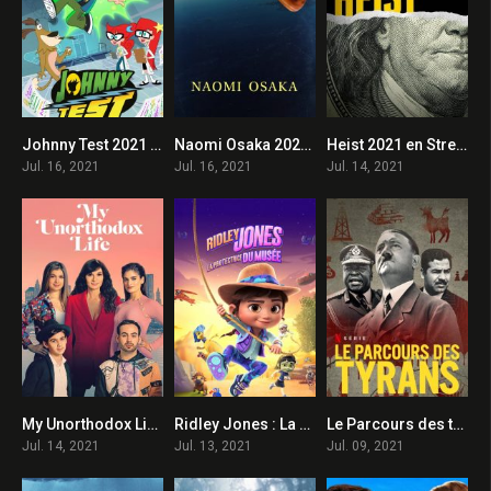
Johnny Test 2021 en Streaming HD Gratuit !
Naomi Osaka 2021 en Streaming HD Gratuit !
Heist 2021 en Streaming HD Gratuit !
6
8
7.7
Jul. 16, 2021
Jul. 16, 2021
Jul. 14, 2021
My Unorthodox Life 2021 en Streaming HD Gratuit !
Ridley Jones : La protectrice du musée 2021 en Streaming HD Gratuit !
Le Parcours des tyrans 2021 en Streaming HD Gratuit !
8
6.7
7.2
Jul. 14, 2021
Jul. 13, 2021
Jul. 09, 2021