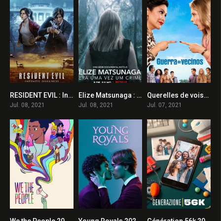
RESIDENT EVIL : Infinite Darkness 2021 en Streaming HD Gratuit !
Elize Matsunaga : Sinistre conte de fées 2021 en Streaming HD Gratuit !
Querelles de voisinage 2021 en Streaming HD Gratuit !
8.1
6.7
7.4
Jul. 08, 2021
Jul. 08, 2021
Jul. 07, 2021
We the People 2021 en Streaming HD Gratuit !
Young Royals 2021 en Streaming HD Gratuit !
Génération 56k 2021 en Streaming HD Gratuit !